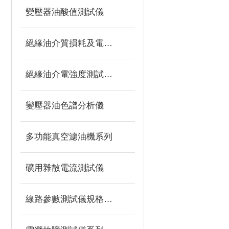
變壓器油酸值測試儀
絕緣油介質損耗及電阻率測試儀
絕緣油介電強度測試儀系列
變壓器油色譜分析儀
多功能真空濾油機系列
礦用雜散電流測試儀
線路參數測試儀規格型號