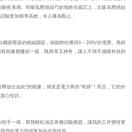
的藝術美感。初級低壓繞組巧妙地繞在鐵芯上，次級高壓繞組
讓試驗更加精準高效，令人嘆為觀止。
自耦調壓器的精細調節，就能輕松獲得0～200V的電壓。再經
過程就像變魔術一樣，既簡單又神奇，讓人不得不感嘆科技的
釋放出如此*的能量，簡直是電力界的“奇跡”！而且，它的外
人賞心悅目。
力助手一樣，幫我輕松搞定各種試驗難題，讓我的工作變得更
讓我們在電力領域更加自信與從容。