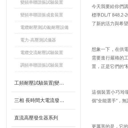
變頻串聯諧振試驗裝置
今天我要給你們講
變頻串聯諧振成套裝置
標準DL/T 84
了新的活力與希
電纜耐壓測試儀|耐壓設備
電力-高壓測試儀器
想象一下，在供
電纜交流耐壓試驗裝置
需要進行嚴格的
調頻串聯諧振試驗裝置
置，正是它們的“
工頻耐壓試驗裝置|變壓器
這個裝置小巧玲
三相 長時間大電流發生器
個“全能選手”，
直流高壓發生器系列
更厲害的是，它的