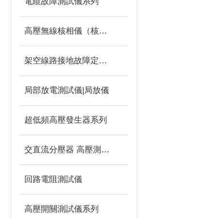
電纜故障測試儀系列
高壓無線核相儀（核相器）
架空線路接地故障定位儀
局部放電測試儀|局放儀
超低頻高壓發生器系列
交直流分壓器 高壓測量儀
回路電阻測試儀
高壓開關測試儀系列