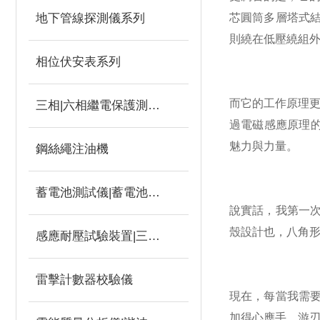
地下管線探測儀系列
芯圓筒多層塔式
則繞在低壓繞組
相位伏安表系列
而它的工作原理更
三相|六相繼電保護測試儀
過電磁感應原理
魅力與力量。
鋼絲繩注油機
蓄電池測試儀|蓄電池充放電測試儀
說實話，我第一次
殼設計也，八角
感應耐壓試驗裝置|三倍頻
雷擊計數器校驗儀
現在，每當我需
加得心應手、游