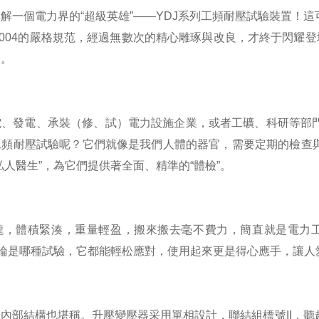
解一個電力界的“超級英雄”——YDJ系列工頻耐壓試驗裝置！
8.2-2004的嚴格規范，經過無數次的精心雕琢與改良，才終于
望。
電、發電、承裝（修、試）電力設施企業，或者工礦、科研等部
工頻耐壓試驗呢？它們就像是我們人體的器官，需要定期的檢查與
私人醫生”，為它們提供著全面、精準的“體檢”。
瓏，體積緊湊，重量輕盈，搬來搬去毫不費力，簡直就是電力工
無論是哪種試驗，它都能輕松應對，使用起來更是得心應手，讓人
內部結構也堪稱。升壓變壓器采用單相設計，聯結組標號II，